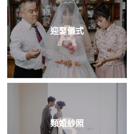
A
迎娶儀式
B
類婚紗照