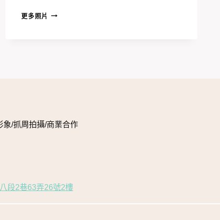
可
更多照片
樂
生
日
派
對：
可
樂
與
好
形象/抓周拍攝/商業合作
友
的
鯨
魚
創
段2巷63弄26號2樓
作
派