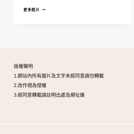
抓
更多照片
周
抓
出
超
能
力：
邱
版權聲明
昱
廷
1.網站內所有圖片及文字未經同意請勿轉載
的
2.改作視為侵權
初
3.經同意轉載請註明出處及網址連
登
場