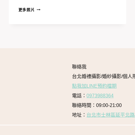
JOWETT
更多照片
生
日
派
對：
車
手
的
聯絡我
狂
歡
台北婚禮攝影/婚紗攝影/個人
點我加LINE預約檔期
電話：
0973988364
聯絡時間：09:00-21:00
地址：
台北市士林區延平北路八